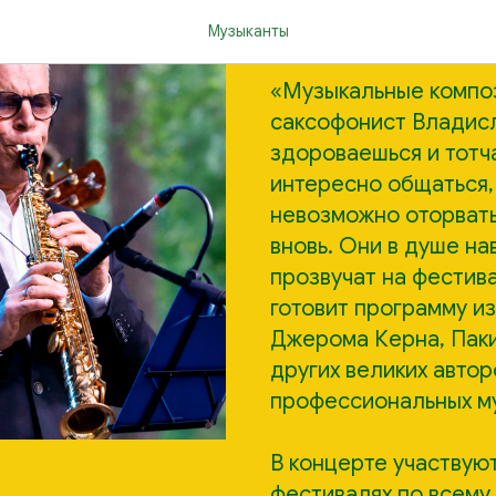
Квартет Вл
Музыканты
«Музыкальные композ
саксофонист Владисл
здороваешься и тотча
интересно общаться, 
невозможно оторвать
вновь. Они в душе н
прозвучат на фестива
готовит программу и
Джерома Керна, Паки
других великих автор
профессиональных му
В концерте участвую
фестивалях по всему