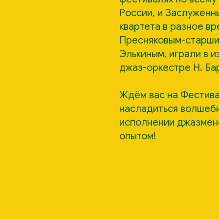
России, и Заслуженны
квартета в разное в
Пресняковым-старши
Элькиным, играли в 
джаз-оркестре Н. Ба
Ждём вас на Фестива
насладиться волшебн
исполнении джазмен
опытом!