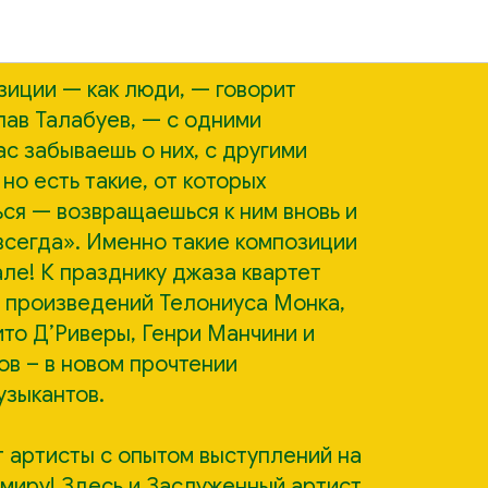
адислава Талабуева
иции — как люди, — говорит
ав Талабуев, — с одними
с забываешь о них, с другими
но есть такие, от которых
ся — возвращаешься к ним вновь и
авсегда». Именно такие композиции
ле! К празднику джаза квартет
з произведений Телониуса Монка,
то Д’Риверы, Генри Манчини и
ов – в новом прочтении
зыкантов.
т артисты с опытом выступлений на
 миру! Здесь и Заслуженный артист