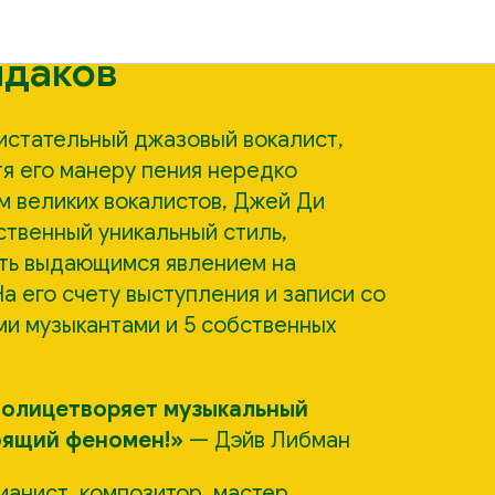
лтер (США) и
ндаков
истательный джазовый вокалист,
тя его манеру пения нередко
м великих вокалистов, Джей Ди
ственный уникальный стиль,
ть выдающимся явлением на
а его счету выступления и записи со
и музыкантами и 5 собственных
 олицетворяет музыкальный
оящий феномен!»
— Дэйв Либман
ианист, композитор, мастер