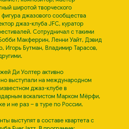
тный широтой творческого
 фигура джазового сообщества
ектор джаз-клуба JFC, куратор
естивалей. Сотрудничал с такими
 Бобби Макферрин, Ленни Уайт, Дэвид
р, Игорь Бутман, Владимир Тарасов,
другими.
жей Ди Уолтер активно
шно выступали на международном
 известном джаз-клубе в
ндарным вокалистом Марком Мёрфи,
е и не раз – в туре по России.
ты выступят в составе квартета с
уба EverJazz. В программе: