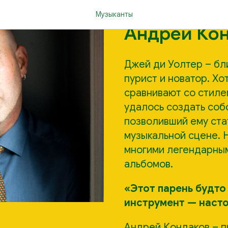
Джей Ди Уо
Музыканты
Андрей Ко
Джей ди Уолтер – бл
пурист и новатор. Хо
сравнивают со стиле
удалось создать соб
позволивший ему ста
музыкальной сцене. Н
многими легендарным
альбомов.
«Этот парень будто
инструмент — наст
Андрей Кондаков – п