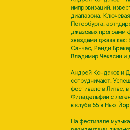
импровизаций, извес
диапазона. Ключевая
Петербурга, арт-дир
джазовых программ ф
звездами джаза как:
Санчес, Ренди Бреке
Владимир Чекасин и 
Андрей Кондаков и Д
сотрудничают. Успе
фестивале в Литве, в
Филадельфии с леге
в клубе 55 в Нью-Йорк
На фестивале музыкан
резидентами джаз-кл