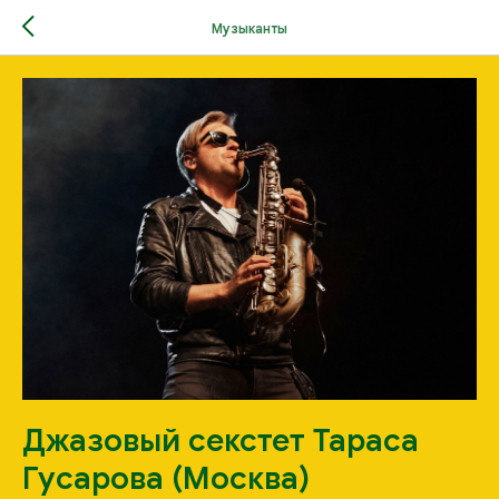
Музыканты
Джазовый секстет Тараса
Гусарова (Москва)